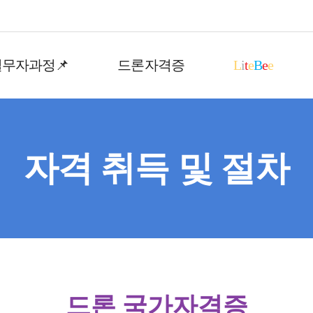
실무자과정📌
드론자격증
L
i
t
e
B
e
e
자격 취득 및 절차
드론 국가자격증